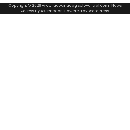
Copyright © 2026 www.lacocinadegisele-oficial.com | News
Access by
Ascendoor
| Powered by
WordPress
.