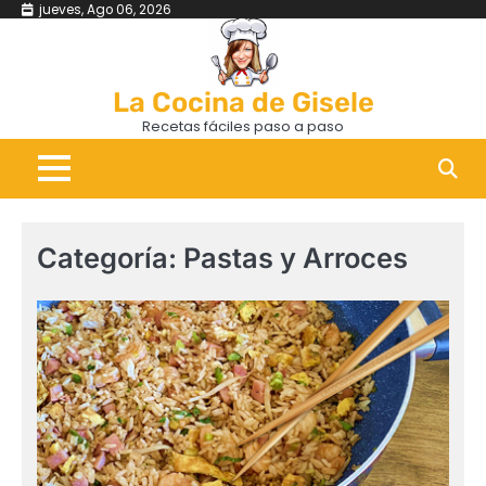
Skip
jueves, Ago 06, 2026
to
content
La Cocina de Gisele
Recetas fáciles paso a paso
Categoría:
Pastas y Arroces