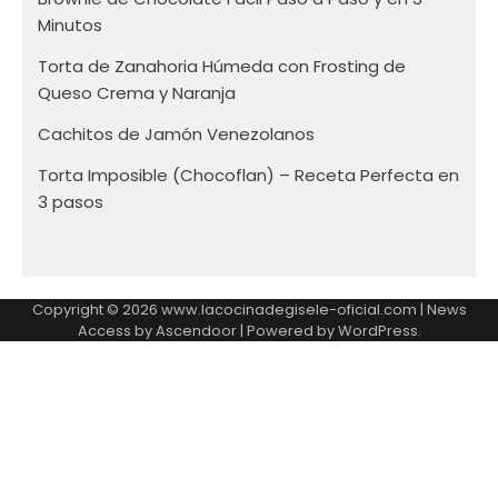
Minutos
Torta de Zanahoria Húmeda con Frosting de
Queso Crema y Naranja
Cachitos de Jamón Venezolanos
Torta Imposible (Chocoflan) – Receta Perfecta en
3 pasos
Copyright © 2026 www.lacocinadegisele-oficial.com | News
Access by
Ascendoor
| Powered by
WordPress
.